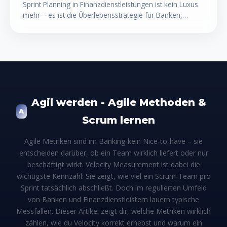
Sprint Planning in Finanzdienstleistungen ist kein Luxus
mehr – es ist die Überlebensstrategie für Banken,
Versicherungen und FinTechs, die in einem regulierten
Umfeld trotzdem schnell liefern müssen. Wer iterative
Entwicklung konsequent einsetzt, verkürzt Time-to-
Market um bis zu 40 % und reduziert kostspielige
Nacharbeiten drastisch. Dieser Leitfaden zeigt dir, wie
Sprint Planning in der Finanzbranche konkret
funktioniert, welche Fallstricke typisch sind – und wie du
sie elegant umgehst.
Agil werden - Agile Methoden &
A
Scrum lernen
Agile Metriken sind im Banking kein Nice-to-have – sie
entscheiden darüber, ob ein Team wirklich liefert oder nur
beschäftigt wirkt. Velocity Measurement ist dabei die
wichtigste Kennzahl: Sie zeigt, wie viel ein Scrum-Team pro
Sprint tatsächlich abschließt. Doch im regulierten Umfeld
von Banken und Finanzdienstleistern lauern typische
Messfallen. Dieser Artikel zeigt dir, welche Metriken wirklich
zählen, wie du Velocity korrekt erhebst und warum ein