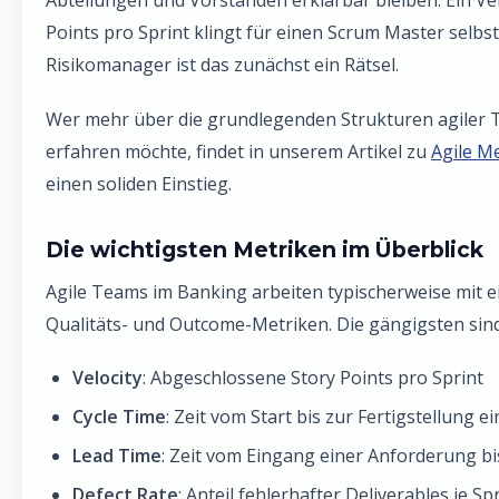
Abteilungen und Vorständen erklärbar bleiben. Ein Ve
Points pro Sprint klingt für einen Scrum Master selbst
Risikomanager ist das zunächst ein Rätsel.
Wer mehr über die grundlegenden Strukturen agiler 
erfahren möchte, findet in unserem Artikel zu
Agile M
einen soliden Einstieg.
Die wichtigsten Metriken im Überblick
Agile Teams im Banking arbeiten typischerweise mit e
Qualitäts- und Outcome-Metriken. Die gängigsten sind
Velocity
: Abgeschlossene Story Points pro Sprint
Cycle Time
: Zeit vom Start bis zur Fertigstellung 
Lead Time
: Zeit vom Eingang einer Anforderung bi
Defect Rate
: Anteil fehlerhafter Deliverables je Sp