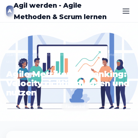
Agil werden - Agile
A
Methoden & Scrum lernen
Startseite
›
Agile Metriken im Banking: Velocity richtig messen
und nutzen
Agile Metriken im Banking:
Velocity richtig messen und
nutzen
2026-03-23
13 Min. Lesezeit
Fachartikel