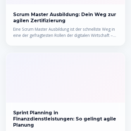
Scrum Master Ausbildung: Dein Weg zur
agilen Zertifizierung
Eine Scrum Master Ausbildung ist der schnellste Weg in
eine der gefragtesten Rollen der digitalen Wirtschaft –
aber welche Zertifizierung bringt dich wirklich weiter?
CSM, PSM oder SAFe: Die Unterschiede sind erheblich,
sowohl beim Preis als auch beim Marktwert. In diesem
Artikel erfährst du, welche agile Zertifizierung zu deinem
Profil passt, was sie kostet, wie lange die Vorbereitung
dauert – und welche Fehler du unbedingt vermeiden
solltest.
Sprint Planning in
Finanzdienstleistungen: So gelingt agile
Planung