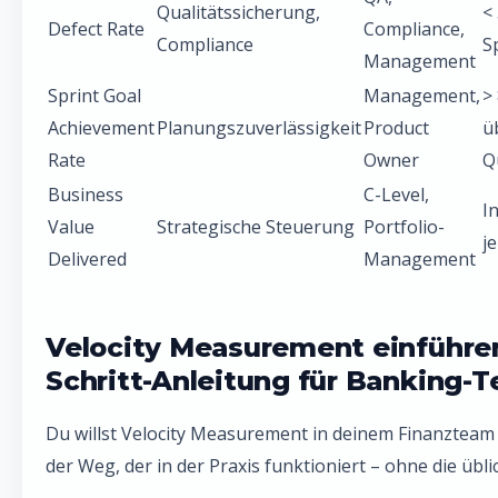
Qualitätssicherung,
<
Defect Rate
Compliance,
Compliance
S
Management
Sprint Goal
Management,
>
Achievement
Planungszuverlässigkeit
Product
ü
Rate
Owner
Q
Business
C-Level,
In
Value
Strategische Steuerung
Portfolio-
j
Delivered
Management
Velocity Measurement einführen:
Schritt-Anleitung für Banking-
Du willst Velocity Measurement in deinem Finanzteam 
der Weg, der in der Praxis funktioniert – ohne die übli