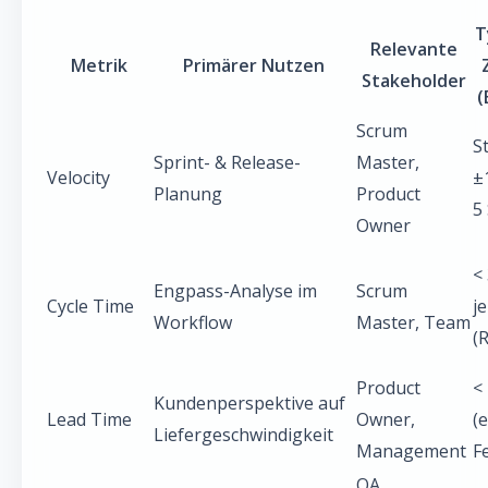
T
Relevante
Metrik
Primärer Nutzen
Stakeholder
(
Scrum
St
Sprint- & Release-
Master,
Velocity
±
Planung
Product
5
Owner
<
Engpass-Analyse im
Scrum
Cycle Time
j
Workflow
Master, Team
(
Product
<
Kundenperspektive auf
Lead Time
Owner,
(
Liefergeschwindigkeit
Management
F
QA,