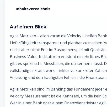
Inhaltsverzeichnis
Was sind Agile Metriken – und warum sind sie im Banking 
Auf einen Blick
Velocity Measurement im Banking: Was du wirklich messe
Agile Metriken – allen voran die Velocity – helfen Ban
Agile Metriken im Vergleich: Welche Kennzahl wofür?
Lieferfähigkeit transparent und planbar zu machen. V
reicht aber nicht: Erst im Zusammenspiel mit Qualität
Velocity Measurement einführen: Schritt-für-Schritt-Anlei
Business-Value-Indikatoren entsteht ein ehrliches Bil
Agile Metriken für verschiedene Stakeholder aufbereiten
gibt es spezifische Messfallen, die du kennen musst. Die
Die häufigsten Fehler, die Banking-Teams bei Agile Metri
vollständiges Framework – inklusive konkreter Zahlen, 
Anleitung und den häufigsten Fehlern, die Finanztea
Velocity und Flow-Metriken: Wenn Scrum auf Kanban trifft
Agile Metriken sind im Banking das Fundament jeder 
Häufige Fragen zu Agile Metriken und Velocity im Banking
Velocity Measurement ist die Kennzahl, um die kein
Wer in einer Bank oder einem Finanzdienstleister agil a