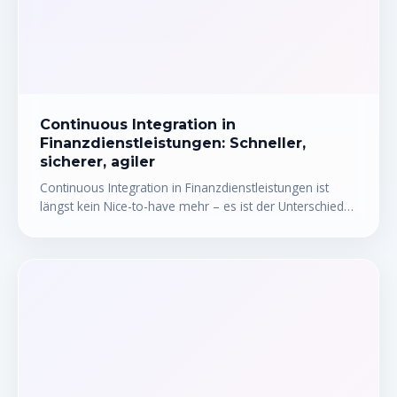
Continuous Integration in
Finanzdienstleistungen: Schneller,
sicherer, agiler
Continuous Integration in Finanzdienstleistungen ist
längst kein Nice-to-have mehr – es ist der Unterschied
zwischen einer Bank, die in zwei Wochen deployt, und
einer, die sechs Monate für ein Release braucht. Mit
automatisierten Tests, kurzen Feedback-Schleifen und
einer soliden CI/CD-Pipeline können Finanzteams Fehler
früher erkennen, regulatorische Anforderungen besser
erfüllen und echten Mehrwert für Kunden schneller
liefern. Dieser Artikel zeigt dir, wie das konkret
funktioniert.