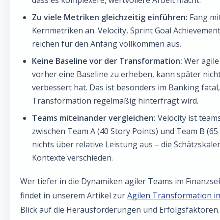
dass es komplexere, wertvollere Arbeit macht.
Zu viele Metriken gleichzeitig einführen:
Fang mit
Kernmetriken an. Velocity, Sprint Goal Achievemen
reichen für den Anfang vollkommen aus.
Keine Baseline vor der Transformation:
Wer agile
vorher eine Baseline zu erheben, kann später nicht
verbessert hat. Das ist besonders im Banking fatal,
Transformation regelmäßig hinterfragt wird.
Teams miteinander vergleichen:
Velocity ist teams
zwischen Team A (40 Story Points) und Team B (65 
nichts über relative Leistung aus – die Schätzskalen
Kontexte verschieden.
Wer tiefer in die Dynamiken agiler Teams im Finanzse
findet in unserem Artikel zur
Agilen Transformation i
Blick auf die Herausforderungen und Erfolgsfaktoren.